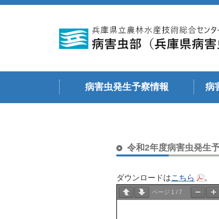
病害虫発生予察情報
病
令和６年度
令和５年度
令和４年度
令和３年度
令和２年度
令和元年度（平成３１年度）
平成３０年度
令和７年度
令和2年度病害虫発生予
ダウンロードは
こちら
。
ページ
1
/
7