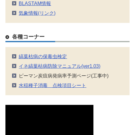
BLASTAM情報
気象情報(リンク)
各種コーナー
縞葉枯病の保毒虫検定
イネ縞葉枯病防除マニュアル(ver1.03)
ピーマン炭疽病発病率予測ページ(工事中)
水稲種子消毒 点検項目シート