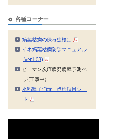
各種コーナー
縞葉枯病の保毒虫検定
イネ縞葉枯病防除マニュアル
(ver1.03)
ピーマン炭疽病発病率予測ペー
ジ(工事中)
水稲種子消毒 点検項目シー
ト