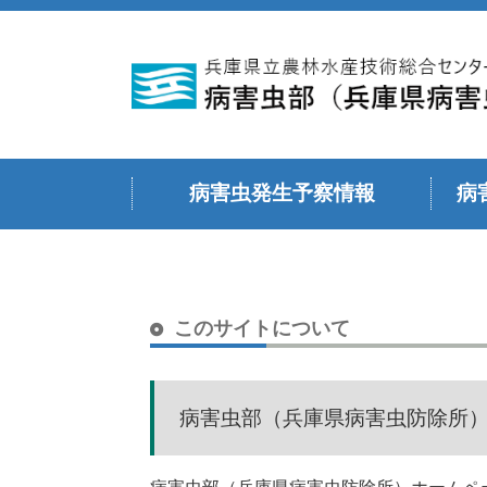
病害虫発生予察情報
病
令和６年度
令和５年度
令和４年度
令和３年度
令和２年度
令和元年度（平成３１年度）
平成３０年度
令和７年度
このサイトについて
病害虫部（兵庫県病害虫防除所