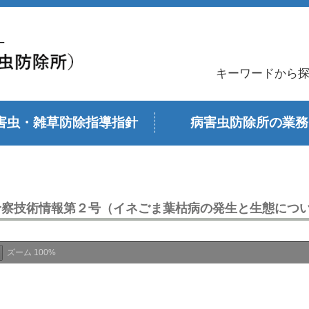
キーワードから
害虫・雑草防除指導指針
病害虫防除所の業務
予察技術情報第２号（イネごま葉枯病の発生と生態につ
ズーム
100%