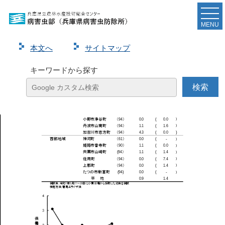
令和７年度ヒメトビウンカ第１世代虫のイネ縞葉枯
ウイルス保毒検定結果を発表しました。
MENU
本⽂へ
サイトマップ
ページ
1
/
1
ズーム
100%
キーワードから探す