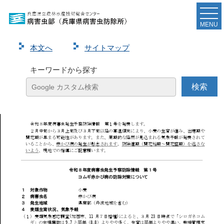
令和８年度病害虫発生予察防除情報 第１号（コムギ
赤かび病の防除対策）を発表しました。
MENU
本⽂へ
サイトマップ
ページ
1
/
3
ズーム
100%
キーワードから探す