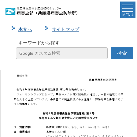
令和８年度病害虫発生予察注意報（果樹カメムシ類
の発生状況と防除対策）を発表しました。
MENU
本⽂へ
サイトマップ
ページ
1
/
4
ズーム
100%
キーワードから探す