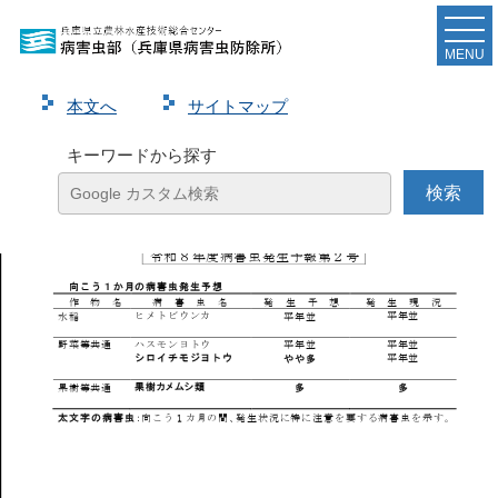
令和８年度病害虫発生予報第２号を発表しました。
MENU
ページ
1
/
4
ズーム
100%
本⽂へ
サイトマップ
キーワードから探す