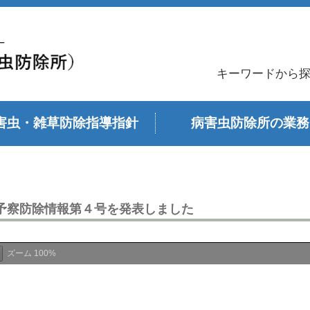
キーワードから
害虫・雑草防除指導指針
病害虫防除所の業務
予察防除情報第４号を発表しました
ズーム
100%