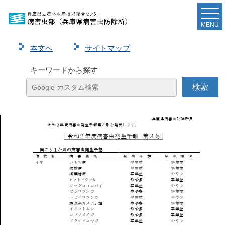
令和2年度病害虫発生予報第3号を発表しました
MENU
ダウンロードは
こちら
。
本⽂へ
サイトマップ
ページ
1
/
10
ズーム
100%
キーワードから探す