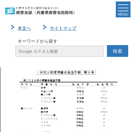
令和３年度病害虫発生予報第８号を発表しました
MENU
ページ
1
/
8
ズーム
100%
本⽂へ
サイトマップ
キーワードから探す