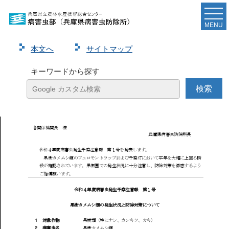
令和４年度病害虫発生予察注意報第１号（果樹カメ
ムシ類について）を発表しました
MENU
本⽂へ
サイトマップ
ページ
1
/
3
ズーム
100%
キーワードから探す