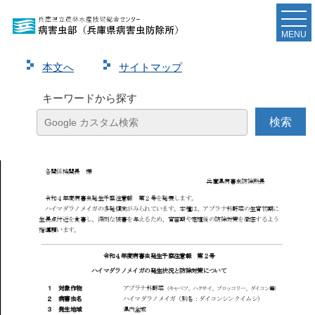
令和４年度病害虫発生予察注意報第２号（ハイマダ
ラノメイガについて）を発表しました
MENU
本⽂へ
サイトマップ
ページ
1
/
3
ズーム
100%
キーワードから探す