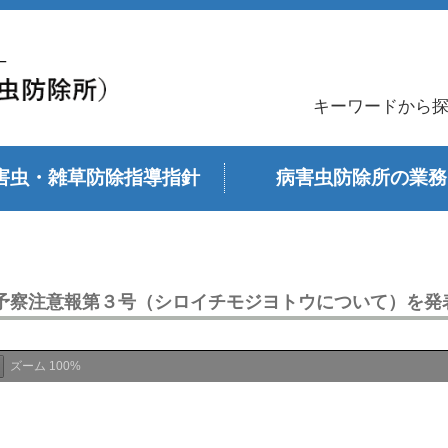
キーワードから
害虫・雑草防除指導指針
病害虫防除所の業務
予察注意報第３号（シロイチモジヨトウについて）を発
ズーム
100%