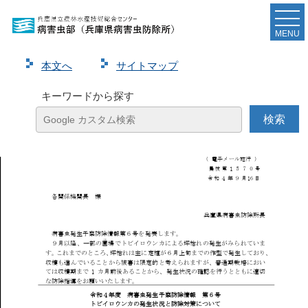
令和４年度病害虫発生予察防除情報第６号（トビイ
ロウンカの発生状況と防除対策について）を発表しま
MENU
した
本⽂へ
サイトマップ
ページ
1
/
2
ズーム
100%
キーワードから探す