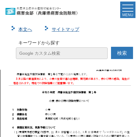
令和５年度病害虫発生予察防除情報第１号（小麦 赤
かび病の防除対策について ）を発表しました
MENU
本⽂へ
サイトマップ
ページ
1
/
2
ズーム
100%
キーワードから探す